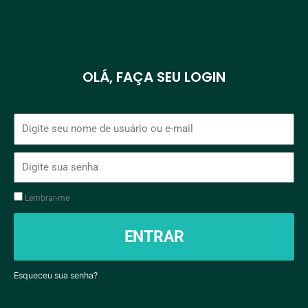
OLÁ, FAÇA SEU LOGIN
Nome
de
usuário
Senha
ou
email
Lembrar-me
ENTRAR
Esqueceu sua senha?