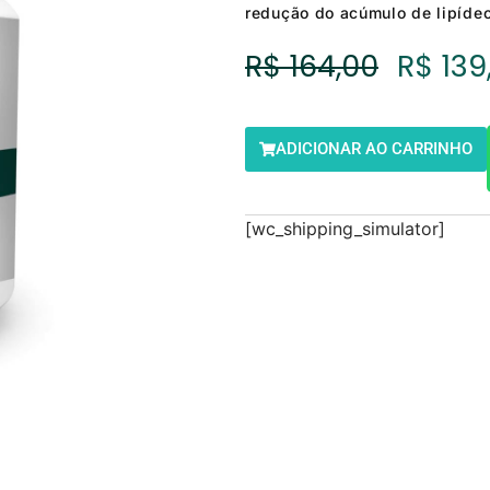
redução do acúmulo de lipíde
O
R$
164,00
R$
139
Preço
Origin
ADICIONAR AO CARRINHO
Era:
R$ 164
[wc_shipping_simulator]