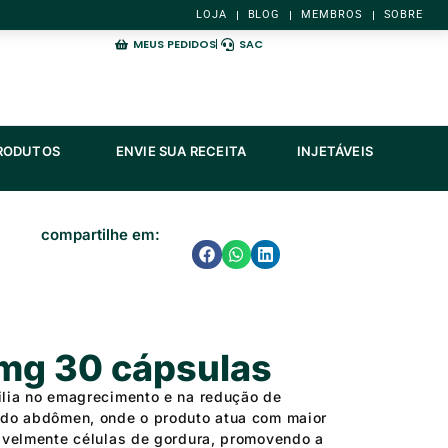
LOJA
BLOG
MEMBROS
SOBRE
MEUS PEDIDOS
SAC
ES
ABRIR TODOS OS PRODUTOS
PRODUTOS
ENVIE SUA RECEITA
INJETÁVEIS
compartilhe em:
mg 30 cápsulas
ilia no emagrecimento e na redução de
 do abdômen, onde o produto atua com maior
avelmente células de gordura, promovendo a