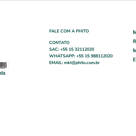
FALE COM A PHITO
M
R
CONTATO
SAC: +55 15 32112020
M
WHATSAPP: +55 15 988112020
EMAIL: mkt@phito.com.br
tda