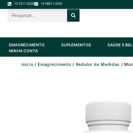
Ir
15 3211-2020
15 98811-2020
para
Pesquisar
o
conteúdo
ABRIR EMAGRECIMENTO
ABRIR SUPLEME
EMAGRECIMENTO
SUPLEMENTOS
SAÚDE E BE
MINHA CONTA
Início
/
Emagrecimento
/
Redutor de Medidas
/ Mor