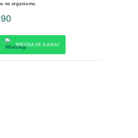
os no organismo.
O
,90
Preço
al
Atual
É:
PRECISA DE AJUDA?
,00.
R$ 139,90.