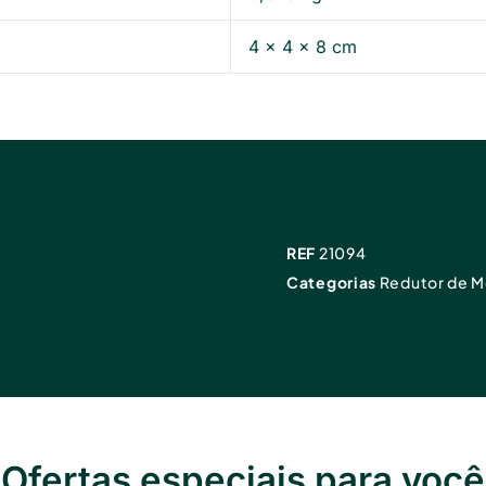
4 × 4 × 8 cm
REF
21094
Categorias
Redutor de M
Ofertas especiais para você