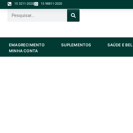
Ir
15 3211-2020
15 98811-2020
para
Pesquisar
o
conteúdo
ABRIR EMAGRECIMENTO
ABRIR SUPLEME
EMAGRECIMENTO
SUPLEMENTOS
SAÚDE E BE
MINHA CONTA