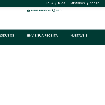
LOJA
BLOG
MEMBROS
SOBRE
MEUS PEDIDOS
SAC
ES
ABRIR TODOS OS PRODUTOS
PRODUTOS
ENVIE SUA RECEITA
INJETÁVEIS