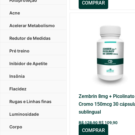
Fotoproteção
COMPRAR
Acne
O
O
preço
preço
Acelerar Metabolismo
original
atual
era:
é:
R$ 128,90.
R$ 109,9
Redutor de Medidas
Pré treino
Inibidor de Apetite
Insônia
Flacidez
Zembrin 8mg + Picolinato
Rugas e Linhas finas
Cromo 150mcg 30 cápsul
sublingual
Luminosidade
R$
128,90
R$
109,90
Corpo
COMPRAR