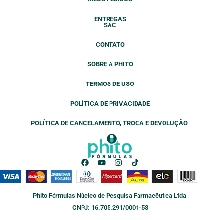
ENTREGAS
SAC
CONTATO
SOBRE A PHITO
TERMOS DE USO
POLÍTICA DE PRIVACIDADE
POLÍTICA DE CANCELAMENTO, TROCA E DEVOLUÇÃO
F
Y
I
T
a
o
n
i
c
u
s
k
e
t
t
t
b
u
a
o
Phito Fórmulas Núcleo de Pesquisa Farmacêutica Ltda
o
b
g
k
o
e
r
CNPJ: 16.705.291/0001-53
k
a