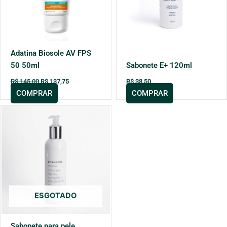
Adatina Biosole AV FPS
50 50ml
Sabonete E+ 120ml
R$
145,00
R$
137,75
R$
38,50
COMPRAR
COMPRAR
ESGOTADO
Sabonete para pele