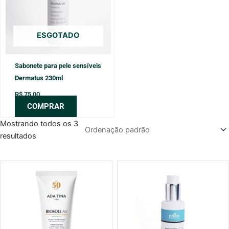
ESGOTADO
Sabonete para pele sensíveis
Dermatus 230ml
R$
75,00
COMPRAR
Mostrando todos os 3
resultados
O
O
preço
preço
original
atual
era:
é:
R$ 145,00.
R$ 137,75.