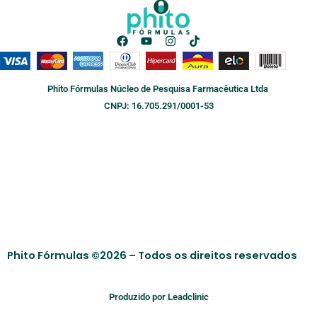
F
Y
I
T
a
o
n
i
c
u
s
k
e
t
t
t
b
u
a
o
Phito Fórmulas Núcleo de Pesquisa Farmacêutica Ltda
o
b
g
k
o
e
r
CNPJ: 16.705.291/0001-53
k
a
m
Phito Fórmulas ©2026 – Todos os direitos reservados
Produzido por Leadclinic