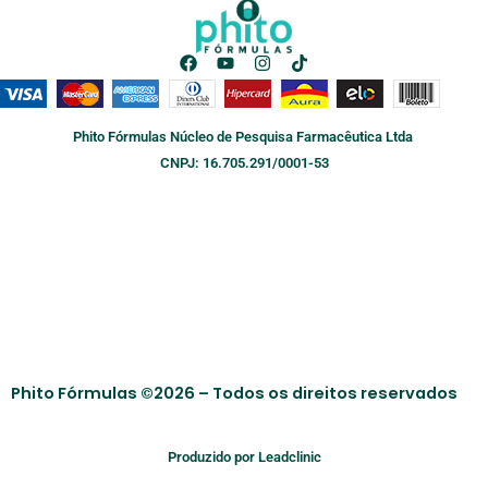
F
Y
I
T
a
o
n
i
c
u
s
k
e
t
t
t
b
u
a
o
Phito Fórmulas Núcleo de Pesquisa Farmacêutica Ltda
o
b
g
k
o
e
r
CNPJ: 16.705.291/0001-53
k
a
m
Phito Fórmulas ©2026 – Todos os direitos reservados
Produzido por Leadclinic