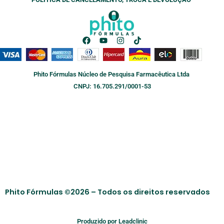
F
Y
I
T
a
o
n
i
c
u
s
k
e
t
t
t
b
u
a
o
Phito Fórmulas Núcleo de Pesquisa Farmacêutica Ltda
o
b
g
k
o
e
r
CNPJ: 16.705.291/0001-53
k
a
m
Phito Fórmulas ©2026 – Todos os direitos reservados
Produzido por Leadclinic