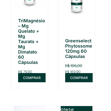
TriMagnésio
– Mg
Quelato +
Mg
Greenselect
Taurato +
Phytossome
Mg
120mg 60
Dimalato
Cápsulas
60
Cápsulas
R$
195,00
R$
79,90
R$
169,90
COMPRAR
COMPRAR
O
O
Oferta!