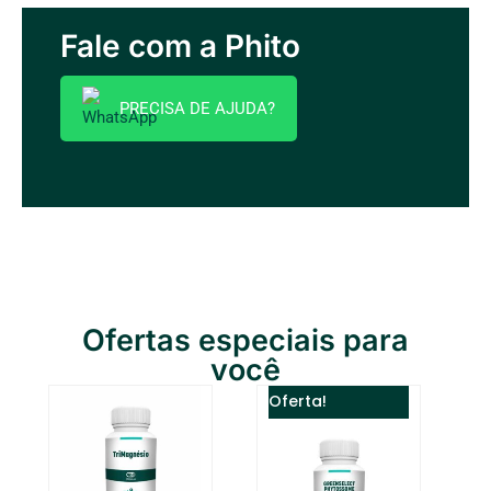
Fale com a Phito
PRECISA DE AJUDA?
Ofertas especiais para
você
O
O
Oferta!
preço
preço
original
atual
era:
é:
R$ 195,00.
R$ 169,90.