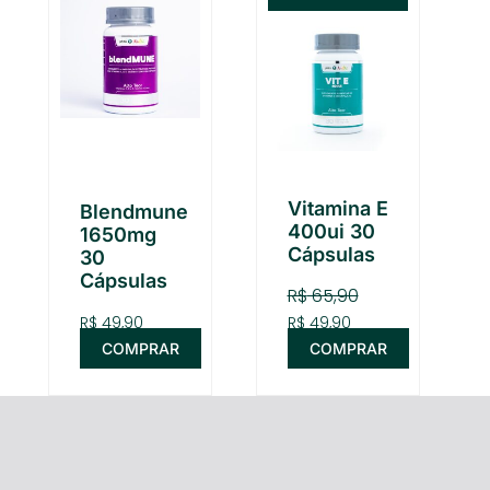
preço
preço
original
atual
era:
é:
R$ 65,90.
R$ 49,90.
Vitamina E
Blendmune
400ui 30
1650mg
Cápsulas
30
Cápsulas
R$
65,90
R$
49,90
R$
49,90
COMPRAR
COMPRAR