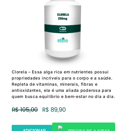
Clorela – Essa alga rica em nutrientes possui
propriedades incríveis para o corpo e a saúde.
Repleta de vitaminas, minerais, fibras e
antioxidantes, ela é uma aliada poderosa para
quem busca equilíbrio e bem-estar no dia a dia.
O
O
R$
105,00
R$
89,90
Preço
Preço
Original
Atual
Era:
É:
ADICIONAR