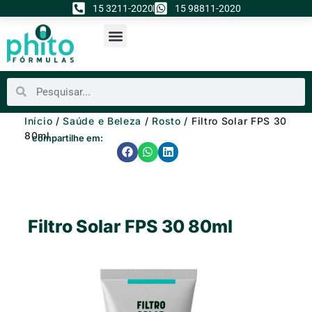
Ir
15 3211-2020
15 98811-2020
para
o
conteúdo
TODOS OS PRODUTOS
PHITO INJETÁVEIS
ENVIE SUA RECEITA
ÁREA DE MEMBROS
Pesquisar
Pesquisar
Início
/
Saúde e Beleza
/
Rosto
/ Filtro Solar FPS 30
80ml
compartilhe em:
Filtro Solar FPS 30 80ml