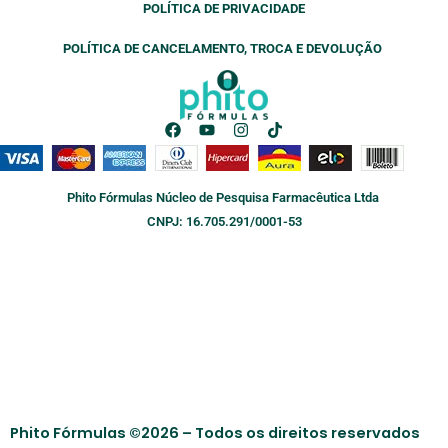
POLÍTICA DE PRIVACIDADE
POLÍTICA DE CANCELAMENTO, TROCA E DEVOLUÇÃO
F
Y
I
T
a
o
n
i
c
u
s
k
e
t
t
t
b
u
a
o
Phito Fórmulas Núcleo de Pesquisa Farmacêutica Ltda
o
b
g
k
o
e
r
CNPJ: 16.705.291/0001-53
k
a
m
Phito Fórmulas ©2026 – Todos os direitos reservados