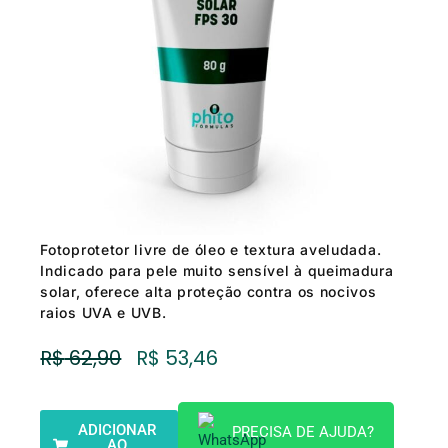
Fotoprotetor livre de óleo e textura aveludada.
Indicado para pele muito sensível à queimadura
solar, oferece alta proteção contra os nocivos
raios UVA e UVB.
O
O
R$
62,90
R$
53,46
Preço
Preço
Original
Atual
Era:
É:
ADICIONAR
PRECISA DE AJUDA?
R$ 62,90.
R$ 53,46.
AO