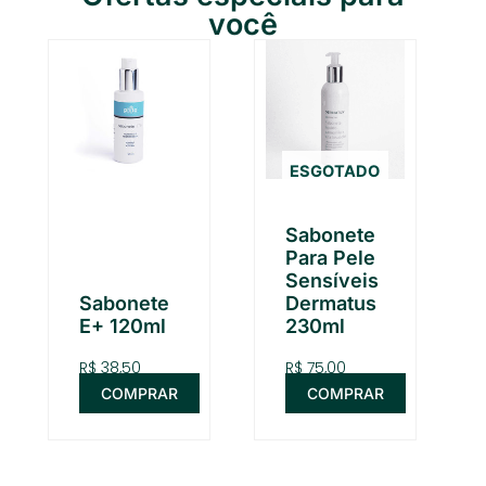
você
ESGOTADO
Sabonete
Para Pele
Sensíveis
Sabonete
Dermatus
E+ 120ml
230ml
R$
38,50
R$
75,00
COMPRAR
COMPRAR