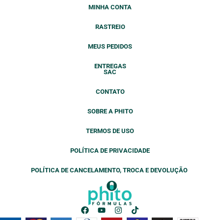
MINHA CONTA
RASTREIO
MEUS PEDIDOS
ENTREGAS
SAC
CONTATO
SOBRE A PHITO
TERMOS DE USO
POLÍTICA DE PRIVACIDADE
POLÍTICA DE CANCELAMENTO, TROCA E DEVOLUÇÃO
F
Y
I
T
a
o
n
i