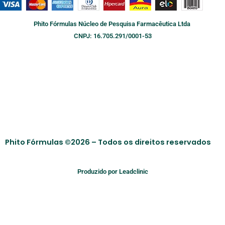
c
u
s
k
e
t
t
t
b
u
a
o
Phito Fórmulas Núcleo de Pesquisa Farmacêutica Ltda
o
b
g
k
o
e
r
CNPJ: 16.705.291/0001-53
k
a
m
Phito Fórmulas ©2026 – Todos os direitos reservados
Produzido por Leadclinic