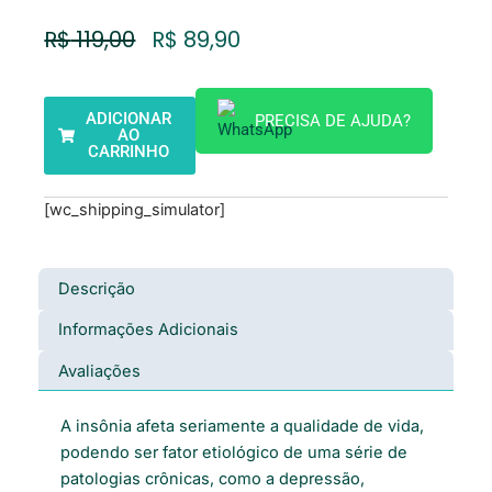
O
O
R$
119,00
R$
89,90
Preço
Preço
Original
Atual
Era:
É:
ADICIONAR
PRECISA DE AJUDA?
R$ 119,00.
R$ 89,90.
AO
CARRINHO
[wc_shipping_simulator]
Descrição
Informações Adicionais
Avaliações
A insônia afeta seriamente a qualidade de vida,
podendo ser fator etiológico de uma série de
patologias crônicas, como a depressão,